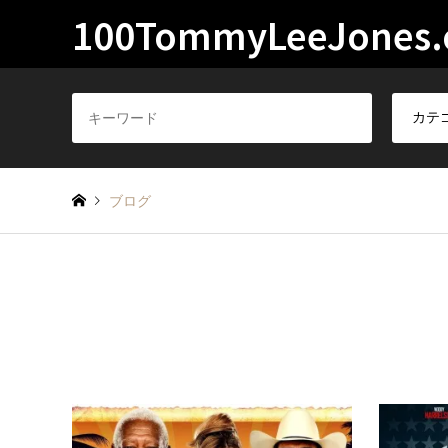
100TommyLeeJones
ブログ