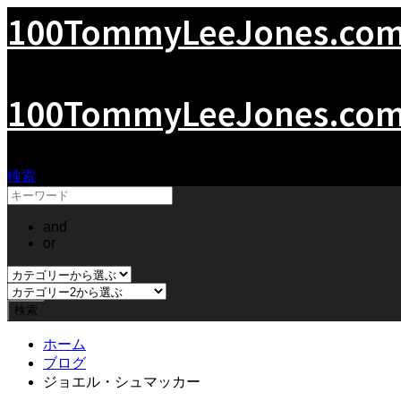
100TommyLeeJones.co
100TommyLeeJones.co
検索
and
or
ホーム
ブログ
ジョエル・シュマッカー