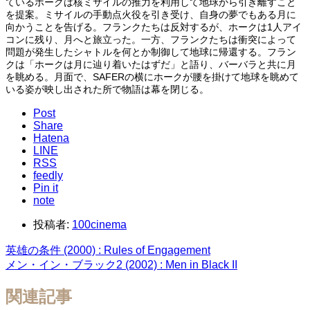
ているホークは核ミサイルの推力を利用して地球から引き離すこと
を提案。ミサイルの手動点火役を引き受け、自身の夢でもある月に
向かうことを告げる。フランクたちは反対するが、ホークは1人アイ
コンに残り、月へと旅立った。一方、フランクたちは衝突によって
問題が発生したシャトルを何とか制御して地球に帰還する。フラン
クは「ホークは月に辿り着いたはずだ」と語り、バーバラと共に月
を眺める。月面で、SAFERの横にホークが腰を掛けて地球を眺めて
いる姿が映し出された所で物語は幕を閉じる。
Post
Share
Hatena
LINE
RSS
feedly
Pin it
note
投稿者:
100cinema
英雄の条件 (2000) : Rules of Engagement
メン・イン・ブラック2 (2002) : Men in Black II
関連記事