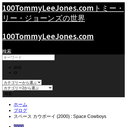
100TommyLeeJones.com
トミー・
リー・ジョーンズの世界
100TommyLeeJones.com
検索
and
or
ホーム
ブログ
スペース カウボーイ (2000) : Space Cowboys
2000