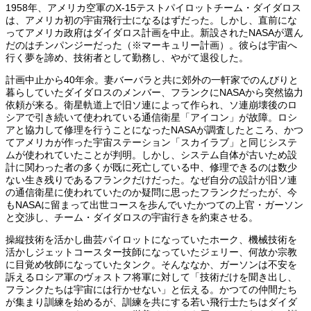
1958年、アメリカ空軍のX-15テストパイロットチーム・ダイダロス
は、アメリカ初の宇宙飛行士になるはずだった。しかし、直前にな
ってアメリカ政府はダイダロス計画を中止。新設されたNASAが選ん
だのはチンパンジーだった（※マーキュリー計画）。彼らは宇宙へ
行く夢を諦め、技術者として勤務し、やがて退役した。
計画中止から40年余。妻バーバラと共に郊外の一軒家でのんびりと
暮らしていたダイダロスのメンバー、フランクにNASAから突然協力
依頼が来る。衛星軌道上で旧ソ連によって作られ、ソ連崩壊後のロ
シアで引き続いて使われている通信衛星「アイコン」が故障。ロシ
アと協力して修理を行うことになったNASAが調査したところ、かつ
てアメリカが作った宇宙ステーション「スカイラブ」と同じシステ
ムが使われていたことが判明。しかし、システム自体が古いため設
計に関わった者の多くが既に死亡している中、修理できるのは数少
ない生き残りであるフランクだけだった。なぜ自分の設計が旧ソ連
の通信衛星に使われていたのか疑問に思ったフランクだったが、今
もNASAに留まって出世コースを歩んでいたかつての上官・ガーソン
と交渉し、チーム・ダイダロスの宇宙行きを約束させる。
操縦技術を活かし曲芸パイロットになっていたホーク、機械技術を
活かしジェットコースター技師になっていたジェリー、何故か宗教
に目覚め牧師になっていたタンク。そんななか、ガーソンは不安を
訴えるロシア軍のヴォストフ将軍に対して「技術だけを聞き出し、
フランクたちは宇宙には行かせない」と伝える。かつての仲間たち
が集まり訓練を始めるが、訓練を共にする若い飛行士たちはダイダ