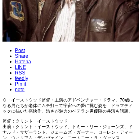
Post
Share
Hatena
LINE
RSS
feedly
Pin it
note
Ｃ・イーストウッド監督・主演のアドベンチャー・ドラマ。70歳に
なる男たちが老体にムチ打って宇宙への夢に挑む姿を、ドラマティ
ックに描いた痛快作。渋さが魅力のベテラン男優陣の共演も話題。
監督：クリント・イーストウッド
出演：クリント・イーストウッド、トミー・リー・ジョーンズ、ド
ナルド・サザーランド、ジェームズ・ガーナー、ローレン・ディー
ン、ウィリアム・ディヴェイン、コートニー・Ｂ・ヴァンス