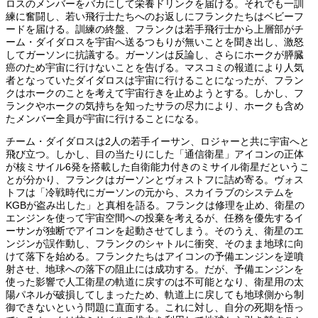
ロスのメンバーをバカにして栄養ドリンクを届ける。それでも一訓
練に奮闘し、若い飛行士たちへのお返しにフランクたちはベビーフ
ードを届ける。訓練の終盤、フランクは若手飛行士から上層部がチ
ーム・ダイダロスを宇宙へ送るつもりが無いことを聞き出し、激怒
してガーソンに抗議する。ガーソンは反論し、さらにホークが膵臓
癌のため宇宙に行けないことを告げる。マスコミの報道により人気
者となっていたダイダロスは宇宙に行けることになったが、フラン
クはホークのことを考えて宇宙行きを止めようとする。しかし、フ
ランクやホークの気持ちを知ったサラの尽力により、ホークも含め
たメンバー全員が宇宙に行けることになる。
チーム・ダイダロスは2人の若手イーサン、ロジャーと共に宇宙へと
飛び立つ。しかし、目の当たりにした「通信衛星」アイコンの正体
が核ミサイル6発を搭載した自衛能力付きのミサイル衛星だというこ
とが分かり、フランクはガーソンとヴォストフに詰め寄る。ヴォス
トフは「冷戦時代にガーソンの元から、スカイラブのシステムを
KGBが盗み出した」と真相を語る。フランクは修理を止め、衛星の
エンジンを使って宇宙空間への投棄を考えるが、任務を優先するイ
ーサンが独断でアイコンを起動させてしまう。そのうえ、衛星のエ
ンジンが誤作動し、フランクのシャトルに衝突、そのまま地球に向
けて落下を始める。フランクたちはアイコンの予備エンジンを逆噴
射させ、地球への落下の阻止には成功する。だが、予備エンジンを
使った影響で人工衛星の軌道に戻すのは不可能となり、衛星用の太
陽パネルが破損してしまったため、軌道上に戻しても地球側から制
御できないという問題に直面する。これに対し、自分の死期を悟っ